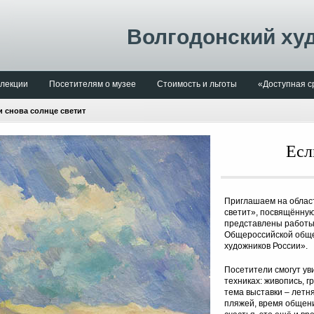
Волгодонский ху
лекции
Посетителям о музее
Стоимость и льготы
«Доступная с
и снова солнце светит
Есл
Приглашаем на облас
светит», посвящённую
представлены работы 
Общероссийской обще
художников России».
Посетители смогут ув
техниках: живопись, 
тема выставки – летня
пляжей, время общени