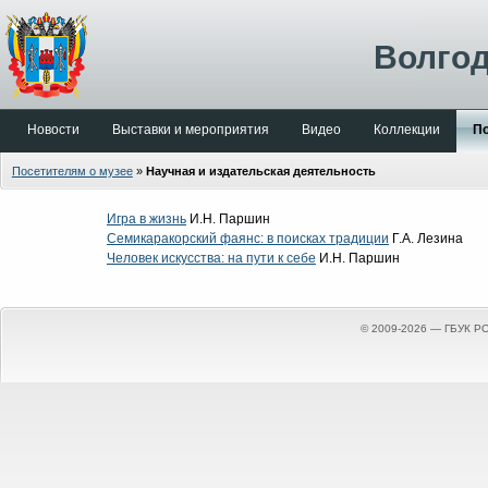
Волгод
Новости
Выставки и мероприятия
Видео
Коллекции
По
Посетителям о музее
»
Научная и издательская деятельность
Игра в жизнь
И.Н. Паршин
Семикаракорский фаянс: в поисках традиции
Г.А. Лезина
Человек искусства: на пути к себе
И.Н. Паршин
© 2009-2026 — ГБУК Р