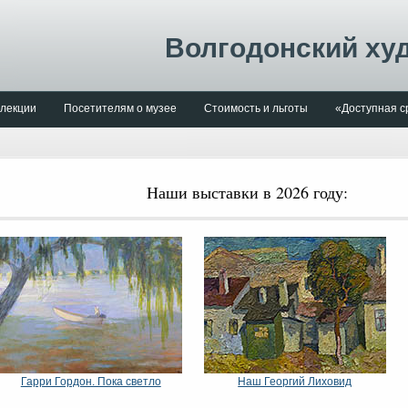
Волгодонский ху
лекции
Посетителям о музее
Стоимость и льготы
«Доступная с
Наши выставки в 2026 году:
Гарри Гордон. Пока светло
Наш Георгий Лиховид