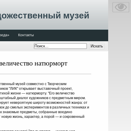
дожественный музей
реда»
Контакты
 величество натюрморт
твенный музей совместно с Творческим
ков "ЛИК" открывает выставочный проект,
ихой жизни — натюрморту. "Его величество
сштабный диалог художников с предметным миром.
ирует невероятную широту возможностей жанра: от
вок до смелых экспериментов в различных техниках и
как знакомые предметы, собранные воедино
 новую жизнь, характер, а порой — и сокровенный