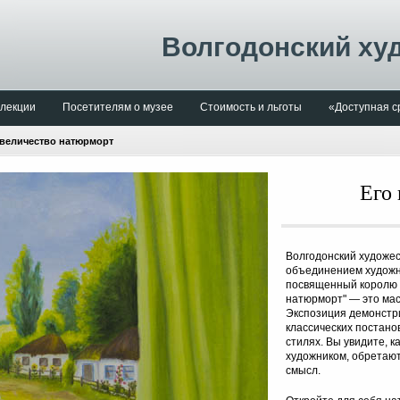
Волгодонский ху
лекции
Посетителям о музее
Стоимость и льготы
«Доступная с
 величество натюрморт
Его
Волгодонский художес
объединением художни
посвященный королю т
натюрморт" — это ма
Экспозиция демонстр
классических постано
стилях. Вы увидите, 
художником, обретают
смысл.