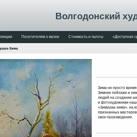
Волгодонский ху
лекции
Посетителям о музее
Стоимость и льготы
«Доступная с
ушка-Зима
Зима не просто время
Зимние пейзажи и зим
людей на создание ше
и фотохудожники наше
«Зимушка-зима», на к
признанных мастеров,
свои произведения.