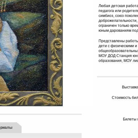
Любая детская работа 
педагога или родител
симбиоз, союз поколе
доброжелательности,
ограничен только вре
юным дарованиям под 
Представлены работы: 
дети с физическими и
общеобразовательных 
МОУ ДОД Станция юны
образования, МОУ ли
Выставка
Стоимость биле
Билеты 
ериалы