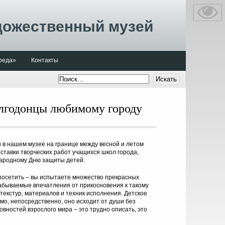
дожественный музей
реда»
Контакты
годонцы любимому городу
 в нашем музее на границе между весной и летом
ставки творческих работ учащихся школ города,
ародному Дню защиты детей.
посетить – вы испытаете множество прекрасных
абываемые впечатления от прикосновения к такому
 текстур, материалов и техник исполнения. Детское
мо, непосредственно, оно исходит от души без
овностей взрослого мира – это трудно описать, это