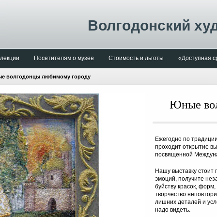
Волгодонский ху
лекции
Посетителям о музее
Стоимость и льготы
«Доступная с
е волгодонцы любимому городу
Юные вол
Ежегодно по традиции
проходит открытие вы
посвященной Междун
Нашу выставку стоит 
эмоций, получите нез
буйству красок, форм,
творчество неповтори
лишних деталей и усл
надо видеть.