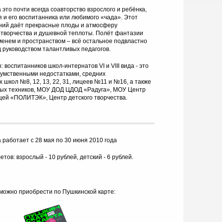
это почти всегда соавторство взрослого и ребёнка,
я и его воспитанника или любимого «чада». Этот
ний даёт прекрасные плоды и атмосферу
 творчества и душевной теплоты. Полёт фантазии
менем и пространством – всё остальное подвластно
руководством талантливых педагогов.
воспитанников школ-интернатов VI и VIII вида - это
 умственными недостатками, средних
школ №8, 12, 13, 22, 31, лицеев №11 и №16, а также
х техников, МОУ ДОД ЦДОД «Радуга», МОУ Центр
цей «ПОЛИТЭК», Центр детского творчества.
 работает с 28 мая по 30 июня 2010 года
тов: взрослый - 10 рублей, детский - 6 рублей.
можно приобрести по Пушкинской карте: