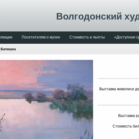
Волгодонский ху
лекции
Посетителям о музее
Стоимость и льготы
«Доступная с
 Батюшка
Выставка живописи до
Выставка р
Стоимость биле