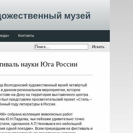
дожественный музей
реда»
Контакты
тиваль науки Юга России
ода Волгодонский художественный музей четвёртый
 в данном региональном мероприятии, которое
остове-на-Дону на территории выставочного центра
 был представлен просветительский проект «Степь –
ённый году литературы в России.
ХМ» собрана коллекция живописных работ
ика Ю.Н.Падалка, чьи пейзажи удивительно точно
степи, сделанное А.П.Чеховым в его небольшой
рия одной поездки». Всем пришедшим на фестиваль и