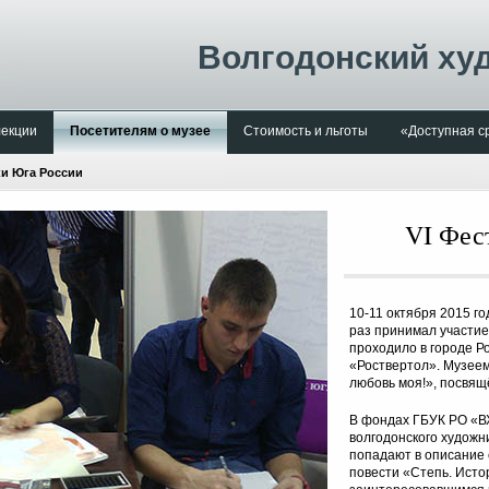
Волгодонский ху
лекции
Посетителям о музее
Стоимость и льготы
«Доступная с
ки Юга России
VI Фес
10-11 октября 2015 г
раз принимал участие
проходило в городе Р
«Роствертол». Музеем
любовь моя!», посвящ
В фондах ГБУК РО «В
волгодонского художн
попадают в описание 
повести «Степь. Исто