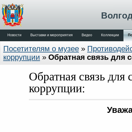
Волгод
Новости
Выставки и мероприятия
Видео
Коллекции
По
Посетителям о музее
»
Противодей
коррупции
»
Обратная связь для 
Обратная связь для
коррупции:
Уважа