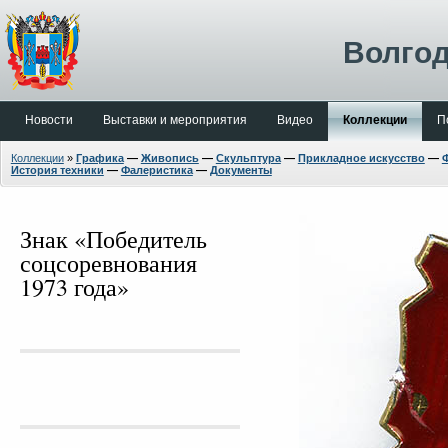
Волгод
Новости
Выставки и мероприятия
Видео
Коллекции
П
Коллекции
»
Графика
—
Живопись
—
Скульптура
—
Прикладное искусство
—
История техники
—
Фалеристика
—
Документы
Знак «Победитель
соцсоревнования
1973 года»