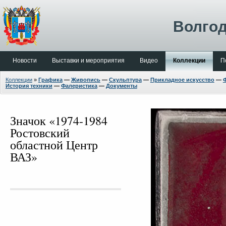
Волгод
Новости
Выставки и мероприятия
Видео
Коллекции
П
Коллекции
»
Графика
—
Живопись
—
Скульптура
—
Прикладное искусство
—
История техники
—
Фалеристика
—
Документы
Значок «1974-1984
Ростовский
областной Центр
ВАЗ»