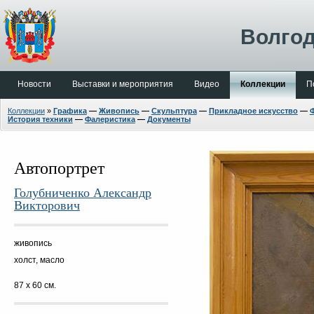
Волгод
Новости
Выставки и мероприятия
Видео
Коллекции
П
Коллекции
»
Графика
—
Живопись
—
Скульптура
—
Прикладное искусство
—
История техники
—
Фалеристика
—
Документы
Автопортрет
Голубниченко Александр
Викторович
живопись
холст, масло
87 х 60 см.