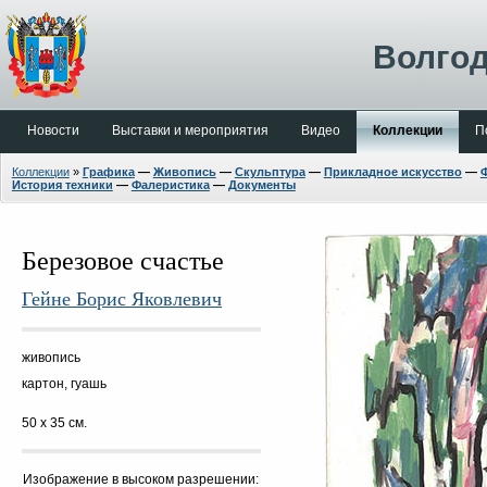
Волгод
Новости
Выставки и мероприятия
Видео
Коллекции
П
Коллекции
»
Графика
—
Живопись
—
Скульптура
—
Прикладное искусство
—
История техники
—
Фалеристика
—
Документы
Березовое счастье
Гейне Борис Яковлевич
живопись
картон, гуашь
50 х 35 см.
Изображение в высоком разрешении: