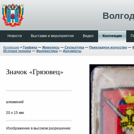
Волгод
Новости
Выставки и мероприятия
Видео
Коллекции
П
Коллекции
»
Графика
—
Живопись
—
Скульптура
—
Прикладное искусство
—
История техники
—
Фалеристика
—
Документы
Значок «Грязовец»
алюминий
20 х 15 мм.
Изображение в высоком разрешении: