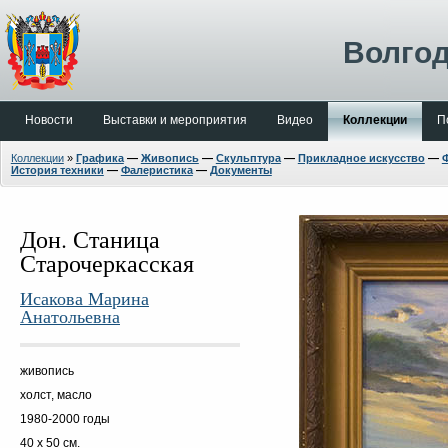
Волгод
Новости
Выставки и мероприятия
Видео
Коллекции
П
Коллекции
»
Графика
—
Живопись
—
Скульптура
—
Прикладное искусство
—
История техники
—
Фалеристика
—
Документы
Дон. Станица
Старочеркасская
Исакова Марина
Анатольевна
живопись
холст, масло
1980-2000 годы
40 х 50 см.