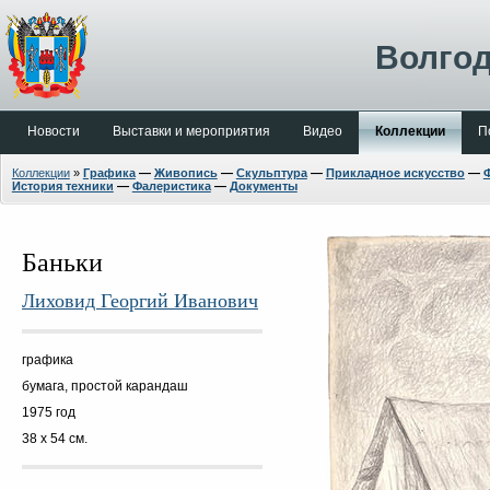
Волгод
Новости
Выставки и мероприятия
Видео
Коллекции
П
Коллекции
»
Графика
—
Живопись
—
Скульптура
—
Прикладное искусство
—
История техники
—
Фалеристика
—
Документы
Баньки
Лиховид Георгий Иванович
графика
бумага, простой карандаш
1975 год
38 х 54 см.