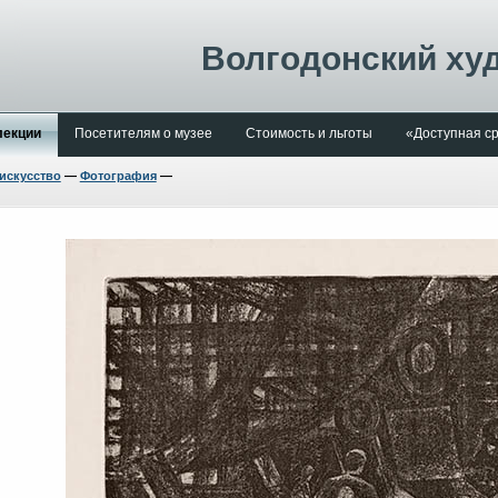
Волгодонский ху
лекции
Посетителям о музее
Стоимость и льготы
«Доступная с
искусство
—
Фотография
—