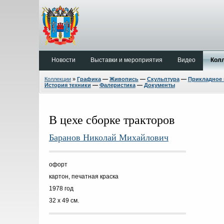
Новости
Выставки и мероприятия
Видео
Кол
Коллекции
»
Графика
—
Живопись
—
Скульптура
—
Прикладное 
История техники
—
Фалеристика
—
Документы
В цехе сборке тракторов
Баранов Николай Михайлович
офорт
картон, печатная краска
1978 год
32 х 49 см.