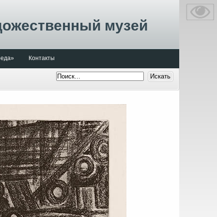
дожественный музей
реда»
Контакты